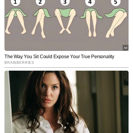
Hindi News
India
End of Article
शिव शुक्ला
AUTHOR
शिव शुक्ला टाइम्स नाउ नवभारत डिजिटल में कार्यरत एक अनुभवी न्यूज राइटर हैं। 
छह वर्षों के पेशेवर अनुभव के साथ वे डिजिटल पत्रकारिता में तेज, सटीक और 
प्रभावी कंटेंट तैयार करने के लिए पहचाने जाते हैं। वह राष्ट्रीय-अंतरराष्ट्रीय 
और पढ़ें
खबरों, राजनीतिक घटनाक्रमों और गहन विश्लेषण पर विशेष पकड़ रखते हैं। ब्रेकिंग 
न्यूज कवरेज, लाइव ब्लॉग, एक्सप्लेनर और एनालिसिस आर्टिकल तैयार करने में उन्हें 
विशेषज्ञता हासिल है। शिव शुक्ला 8,000 से अधिक न्यूज रिपोर्ट प्रकाशित कर 
Follow Us:
चुके हैं। मजबूत न्यूज सेंस, विश्लेषण क्षमता और स्पष्ट लेखन शैली उनकी खासियत 
है। उन्हें नए स्थानों की यात्रा करना और किताबें पढ़ने का शौक है, जो उनकी लेखन 
शैली एवं दृष्टिकोण को और समृद्ध बनाता है।
Subscribe to our daily Newsletter!
SUBMIT