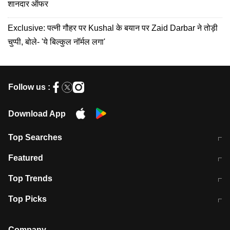
शानदार ऑफर
Exclusive: पत्नी गौहर पर Kushal के बयान पर Zaid Darbar ने तोड़ी
चुप्पी, बोले- 'ये बिल्कुल नॉर्मल लगा'
Follow us :
Download App
Top Searches
मुंबई में लगे 'जेन जी' के पोस्टर, लिखा- 'मैं
मानसून में वायरल इंफ्केशन से बचाव करेंगी ये
Featured
विद्यार्थियों के साथ हूं
होममेड़ ड्रिंक
10 अगस्त को विधानसभा का घेराव करेंगे
Pune News: प्राइवेट स्कूल में दर्दनाक
Top Trends
छात्र
हादसा
RBI का नया नियम: अब बैंकों को अपनी सभी
जम्मू-श्रीनगर नेशनल हाईवे पर आज वाहनों
Top Picks
शाखाओं में जमा पर देना होगा एकसमान ब्याज
की आवाजाही पूरी तरह ठप
अगले 14 घंटे दिल्ली-यूपी समेत इन राज्यों में
सोशल मीडिया पर वायरल हुई आईआईटी बॉम्बे
बारिश की चेतावनी
के स्टूडेंट की मार्कशीट
Company