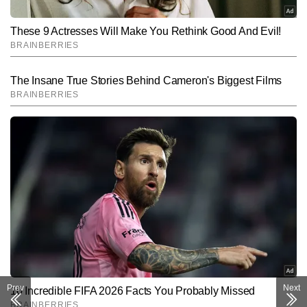
Prev
Next