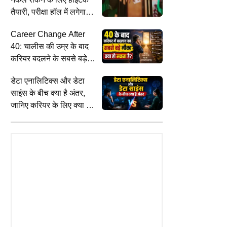
तैयारी, परीक्षा हॉल में लगेगा
जैमर, आधार से जुड़ेगा
Career Change After
अभ्यर्थियों का रजिस्ट्रेशन
40: चालीस की उम्र के बाद
करियर बदलने के सबसे बड़े
और बेहतरीन अवसर क्या हो
डेटा एनालिटिक्स और डेटा
सकते हैं, यहां जानें
साइंस के बीच क्या है अंतर,
जानिए करियर के लिए क्या है
बेहतर
INDIA
I
 में एनालॉग पनीर पर बैन : अब
'बीइंग ह्यूमन' ज्वेलरी विवाद में अभिनेता
'
न, बिक्री, भंडारण और परिवहन पर
सलमान खान की बढ़ीं मुश्किलें, कोर्ट ने बहन
म
रह रोक
अलवीरा समेत निदेशकों को भेजा समन
क