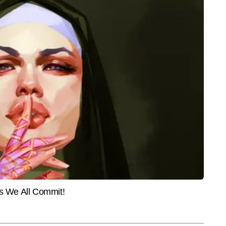
ने तक अनावश्यक रूप से घर से बाहर न निकलें।
INDIA
SPOR
h Supplementary Result
'तो क्या अब महिला आरक्षण विधेयक का बिना
सचिन त
ारी होंगे नतीजे, ऐसे
शर्त समर्थन करेगी कांग्रेस?' जानें किरेन
ली ने 
ं मार्कशीट
रिजिजू ने क्यों कहा- राहुल गांधी ने कर दी
सबसे म
बड़ी गलती
रिता में 13 वर्षों से अधिक अनुभव का रखने वाले पत्रकार हैं। टाइम्स नाउ नवभारत 
ड कर रहे हैं। एजुकेशन सेक्टर की गहरी समझ और लगातार फील्ड-ओरिएंटेड रिपोर्टिंग के 
और पढ़ें
रों में गिने जाते हैं। वे स्कूल और उच्च शिक्षा, प्रतियोगी परीक्षाएं, एडमिशन और 
गाइडेंस, जॉब अलर्ट, स्किल डेवलपमेंट और युवाओं से जुड़े सामाजिक-शैक्षणिक मुद्दों पर 
ब्लिश करते हैं। कुलदीप ने अब तक 18,000 से अधिक बाइलाइन स्टोरीज लिखी हैं, जिनमें 