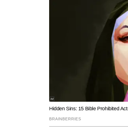
अभिभावकों से भी अपील की गई है कि वे मौसम सामान्य हो
VIRAL
EDUCATION
Video: ये 20 रुपए कभी खर्च नहीं करेंगे
CBSE 12t
दादाजी, नोट पर बनी अपनी तस्वीर देख खिल
2026: जल्द ज
उठा बुजुर्ग का चेहरा
डाउनलोड करे
कुलदीप राघव
AUTHOR
कुलदीप राघव प्रिंट और डिजिटल पत्रका
डिजिटल में वह एजुकेशन सेक्शन को ली
कारण कुलदीप इस बीट के भरोसेमंद पत्रका
काउंसलिंग प्रोसेस, स्कॉलरशिप, करियर 
तथ्यात्मक और आसान भाषा में खबरें प
Hindi News
Education