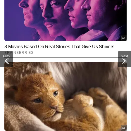
Prev
Next