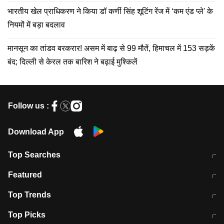
भारतीय खेल प्राधिकरण ने किया डॉ कर्णी सिंह शूटिंग रेंज में ‘कम एंड प्ले' के
नियमों में बड़ा बदलाव
मानसून का तांडव बरकरार! असम में बाढ़ से 99 मौतें, हिमाचल में 153 सड़कें
बंद; दिल्ली से केरल तक बारिश ने बढ़ाई मुश्किलें
Follow us :
Download App
Top Searches
मुंबई में लगे 'जेन जी' के पोस्टर, लिखा- 'मैं
मानसून में वायरल इंफ्केशन से बचाव करेंगी ये
Featured
विद्यार्थियों के साथ हूं
होममेड़ ड्रिंक
10 अगस्त को विधानसभा का घेराव करेंगे
Pune News: प्राइवेट स्कूल में दर्दनाक
Top Trends
छात्र
हादसा
RBI का नया नियम: अब बैंकों को अपनी सभी
जम्मू-श्रीनगर नेशनल हाईवे पर आज वाहनों
Top Picks
शाखाओं में जमा पर देना होगा एकसमान ब्याज
की आवाजाही पूरी तरह ठप