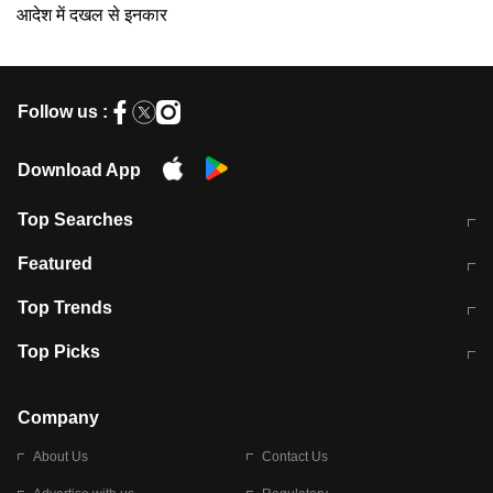
आदेश में दखल से इनकार
Follow us :
Download App
Top Searches
मुंबई में लगे 'जेन जी' के पोस्टर, लिखा- 'मैं
मानसून में वायरल इंफ्केशन से बचाव करेंगी ये
Featured
विद्यार्थियों के साथ हूं
होममेड़ ड्रिंक
10 अगस्त को विधानसभा का घेराव करेंगे
Pune News: प्राइवेट स्कूल में दर्दनाक
Top Trends
छात्र
हादसा
RBI का नया नियम: अब बैंकों को अपनी सभी
जम्मू-श्रीनगर नेशनल हाईवे पर आज वाहनों
Top Picks
शाखाओं में जमा पर देना होगा एकसमान ब्याज
की आवाजाही पूरी तरह ठप
अगले 14 घंटे दिल्ली-यूपी समेत इन राज्यों में
सोशल मीडिया पर वायरल हुई आईआईटी बॉम्बे
बारिश की चेतावनी
के स्टूडेंट की मार्कशीट
Company
About Us
Contact Us