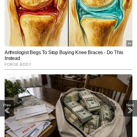
Prev
Next