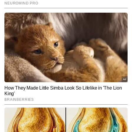
End of Article
कुलदीप राघव
AUTHOR
कुलदीप राघव प्रिंट और डिजिटल पत्रकारिता में 13 वर्षों से अधिक अनुभव का 
रखने वाले पत्रकार हैं। टाइम्स नाउ नवभारत डिजिटल में वह एजुकेशन सेक्शन को 
लीड कर रहे हैं। एजुकेशन सेक्टर की गहरी समझ और लगातार फील्ड-ओरिएंटेड 
और पढ़ें
रिपोर्टिंग के कारण कुलदीप इस बीट के भरोसेमंद पत्रकारों में गिने जाते हैं। वे स्कूल 
और उच्च शिक्षा, प्रतियोगी परीक्षाएं, एडमिशन और काउंसलिंग प्रोसेस, स्कॉलरशिप, 
करियर गाइडेंस, जॉब अलर्ट, स्किल डेवलपमेंट और युवाओं से जुड़े सामाजिक-
Follow Us:
शैक्षणिक मुद्दों पर तथ्यात्मक और आसान भाषा में खबरें पब्लिश करते हैं। कुलदीप ने 
अब तक 18,000 से अधिक बाइलाइन स्टोरीज लिखी हैं, जिनमें कई एक्सक्लूसिव 
रिपोर्ट्स, विश्लेषण, डेटा आधारित रिपोर्ट्स और एक्सप्लेनर शामिल हैं।
Subscribe to our daily Newsletter!
SUBMIT