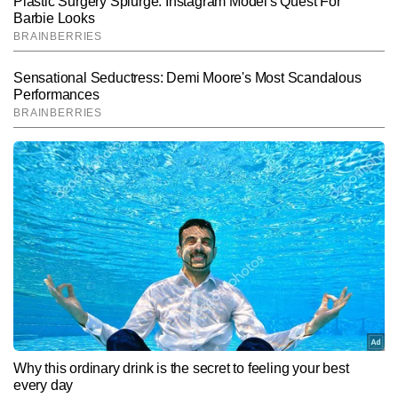
मोनू झा
AUTHOR
मोनू कुमार टाइम्स नाउ नवभारत की डिजिटल टीम में वायरल और ट्रेंडिंग डेस्क पर 
काम कर रहे हैं। न्यूजरूम में 4 साल से अधिक का अनुभव रखने वाले मोनू वायरल 
कंटेंट, ऑफबीट खबरों और सोशल मीडिया ट्रेंड्स को पहचानने में बेहद दक्ष हैं। 
और पढ़ें
यूनीक एंगल तलाशने और कहानियों को आकर्षक अंदाज में प्रस्तुत करने की उनकी 
क्षमता उन्हें डिजिटल कंटेंट स्पेस में अलग पहचान देती है। मोनू कुमार 4,000 से 
अधिक स्टोरीज लिख चुके हैं, जिनमें कई वायरल रिपोर्ट्स, ट्रेंड-बेस्ड अपडेट्स और 
Follow Us:
सोशल मीडिया-फोकस्ड कंटेंट शामिल हैं।
Subscribe to our daily Newsletter!
SUBMIT