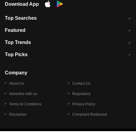
Download App
Top Searches
मुंबई में लगे 'जेन जी' के पोस्टर, लिखा- 'मैं
मानसून में वायरल इंफ्केशन से बचाव करेंगी ये
Featured
विद्यार्थियों के साथ हूं
होममेड़ ड्रिंक
10 अगस्त को विधानसभा का घेराव करेंगे
Pune News: प्राइवेट स्कूल में दर्दनाक
Top Trends
छात्र
हादसा
RBI का नया नियम: अब बैंकों को अपनी सभी
जम्मू-श्रीनगर नेशनल हाईवे पर आज वाहनों
Top Picks
शाखाओं में जमा पर देना होगा एकसमान ब्याज
की आवाजाही पूरी तरह ठप
अगले 14 घंटे दिल्ली-यूपी समेत इन राज्यों में
सोशल मीडिया पर वायरल हुई आईआईटी बॉम्बे
बारिश की चेतावनी
के स्टूडेंट की मार्कशीट
Company
About Us
Contact Us
Advertise with us
Regulatory
Terms & Conditions
Privacy Policy
Disclaimer
Complaint Redressal
© 2026 Bennett, Coleman & Company Limited