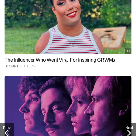
Prev
Next