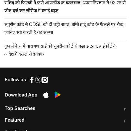
राशिद की फिरकी में फंसे आयरलैंड के बल्लेबाज, अफगानिस्तान ने 92 रन से
जीत दर्ज कर सीरीज में बनाई बढ़त
सुप्रीम कोर्ट ने CDSL को दी बड़ी राहत, बॉम्बे हाई कोर्ट के फैसले पर रोक;
जानिए क्या करती है यह संस्था
दुष्कर्म केस में नारायण साईं को सुप्रीम कोर्ट से बड़ा झटका, हाईकोर्ट के
आदेश में दखल से इनकार
Follow us :
Download App
Top Searches
मुंबई में लगे 'जेन जी' के पोस्टर, लिखा- 'मैं
मानसून में वायरल इंफ्केशन से बचाव करेंगी ये
Featured
विद्यार्थियों के साथ हूं
होममेड़ ड्रिंक
10 अगस्त को विधानसभा का घेराव करेंगे
Pune News: प्राइवेट स्कूल में दर्दनाक