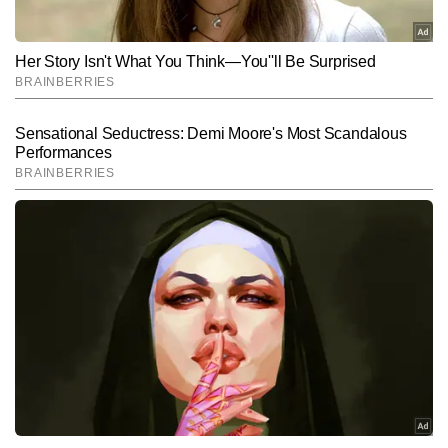
Hindi News
Cities
Patna-News
End of Article
निलेश द्विवेदी
AUTHOR
निलेश द्विवेदी टाइम्स नाउ नवभारत डिजिटल की सिटी टीम में काम कर रहे हैं। वे 
शहरों से जुड़ी लोकल घटनाएं, क्राइम, राजनीति, इंफ्रास्ट्रक्चर और राज्यवार 
अपडेट्स पर लगातार काम करते हैं। निलेश महत्वपूर्ण विवरणों को चुनने और पाठकों 
और पढ़ें
की रुचि के हिसाब से कंटेंट को प्रभावी तरीके से पेश करने के लिए जाने जाते हैं। 
डिजिटल न्यूजरूम के रफ्तार भरे माहौल में वे हर खबर को सटीक एंगल, आसान भाषा 
और उपयोगी जानकारी के साथ पेश करने पर फोकस करते हैं और अबतक 2,000 
Follow Us:
से अधिक खबरें लिख चुके हैं।
Subscribe to our daily Newsletter!
SUBMIT