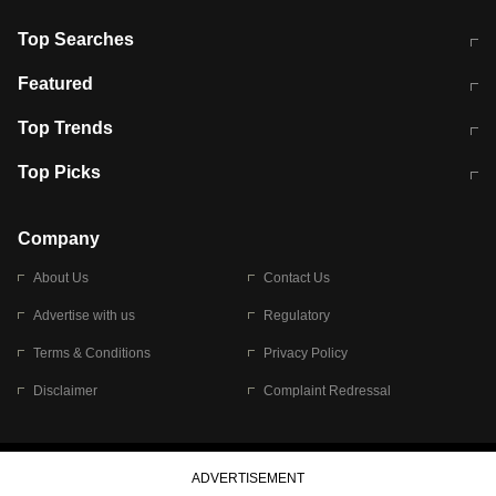
Top Searches
मुंबई में लगे 'जेन जी' के पोस्टर, लिखा- 'मैं
मानसून में वायरल इंफ्केशन से बचाव करेंगी ये
Featured
विद्यार्थियों के साथ हूं
होममेड़ ड्रिंक
10 अगस्त को विधानसभा का घेराव करेंगे
Pune News: प्राइवेट स्कूल में दर्दनाक
Top Trends
छात्र
हादसा
RBI का नया नियम: अब बैंकों को अपनी सभी
जम्मू-श्रीनगर नेशनल हाईवे पर आज वाहनों
Top Picks
शाखाओं में जमा पर देना होगा एकसमान ब्याज
की आवाजाही पूरी तरह ठप
अगले 14 घंटे दिल्ली-यूपी समेत इन राज्यों में
सोशल मीडिया पर वायरल हुई आईआईटी बॉम्बे
बारिश की चेतावनी
के स्टूडेंट की मार्कशीट
Company
About Us
Contact Us
Advertise with us
Regulatory
Terms & Conditions
Privacy Policy
Disclaimer
Complaint Redressal
© 2026 Bennett, Coleman & Company Limited