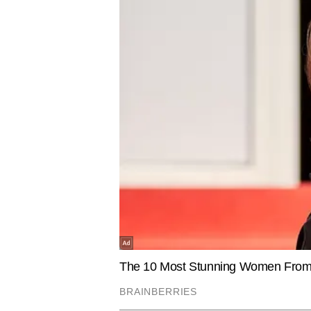
TECH GADGETS
SPORTS
Chatgpt ला रहा है अपना स्मार्ट स्पीकर,
नीरज चोपड़ा 
जानिए कितनी होगी कीमत और क्या होंगे
भारतीय एथले
फीचर्स
अनुराग गुप्ता
AUTHOR
अनुराग गुप्ता टाइम्स नाउ नवभारत डिजिट
हैं। जर्नलिज़्म में मास्टर्स डिग्री हा
रियल-टाइम न्यूज मॉनिटरिंग में दक्षता 
है। अनुराग खबरों की बारीकियों को सम
जाने जाते हैं। उन्होंने अब तक 10 हजा
Hindi News
Cities