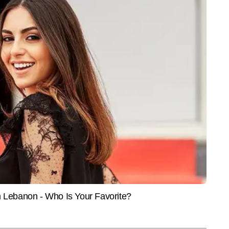
INDIA
ENTER
भी इंसान हैं- ऐसा क्यों बोल गए
AISA की अध्यक्ष नेहा बोरा पर फेंकी गई
Avatar
टिक्स महासंघ के अध्यक्ष
स्याही, छात्रों के प्रदर्शन को समर्थन देने
Ramay
पहुंची हैं रांची
की तैय
ल में सीनियर कॉपी एडिटर के रूप में कार्यरत हैं और मीडिया में 9 वर्षों का अनुभव रखते 
सिल करने के बाद से ही वे न्यूजरूम के विभिन्न आयामों—कॉपी एडिटिंग, कंटेंट क्यूरेशन और 
और पढ़ें
के साथ काम कर रहे हैं। राष्ट्रीय, अंतरराष्ट्रीय और ब्रेकिंग न्यूज पर उनकी मजबूत पकड़ 
झने, फैक्ट चेकिंग और स्टोरी के अहम पहलुओं को पाठकों तक सरल भाषा में पहुंचाने के लिए 
र से अधिक खबरें प्रकाशित की हैं, जिनमें ब्रेकिंग अपडेट्स, एनालिटिकल कंटेंट, स्पेशल 