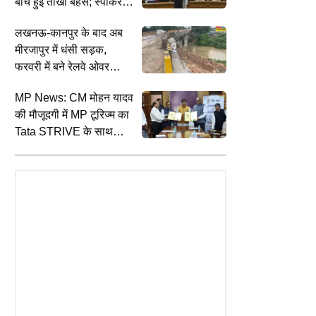
बीच हुई तीखी बहस; स्पीकर
विजेंद्र गुप्ता ने दी कार्रवाई की
लखनऊ-कानपुर के बाद अब
चेतावनी
मीरजापुर में धंसी सड़क,
फरवरी में बने रेलवे ओवरब्रिज
की दीवार लटकी; दिए गए जांच
UTILITY NEWS
I
MP News: CM मोहन यादव
के आदेश
TAINMENT
Gold Purity Check Guide: सोना
J
की मौजूदगी में MP टूरिज्म का
 का रिकॉर्ड तोड़ने निकली
असली है या नकली? घर बैठे ऐसे करें मिनटों
'
Tata STRIVE के साथ
ana, 59 हजार स्क्रीन पर रिलीज
में शुद्धता की जांच
प
MOU, रोजगार के नए अवसर
ारी
क
बनेंगे