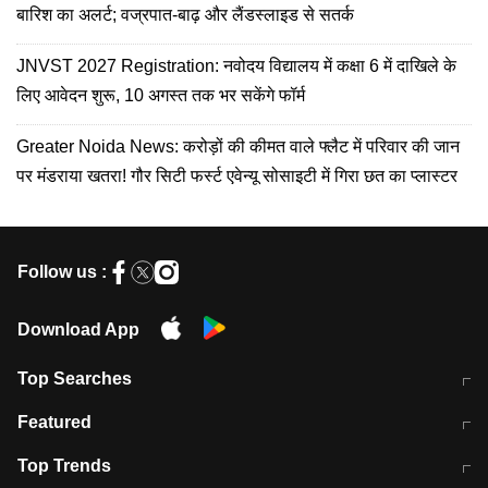
बारिश का अलर्ट; वज्रपात-बाढ़ और लैंडस्लाइड से सतर्क
JNVST 2027 Registration: नवोदय विद्यालय में कक्षा 6 में दाखिले के
लिए आवेदन शुरू, 10 अगस्त तक भर सकेंगे फॉर्म
Greater Noida News: करोड़ों की कीमत वाले फ्लैट में परिवार की जान
पर मंडराया खतरा! गौर सिटी फर्स्ट एवेन्यू सोसाइटी में गिरा छत का प्लास्टर
Follow us :
Download App
Top Searches
मुंबई में लगे 'जेन जी' के पोस्टर, लिखा- 'मैं
मानसून में वायरल इंफ्केशन से बचाव करेंगी ये
Featured
विद्यार्थियों के साथ हूं
होममेड़ ड्रिंक
10 अगस्त को विधानसभा का घेराव करेंगे
Pune News: प्राइवेट स्कूल में दर्दनाक
Top Trends
छात्र
हादसा