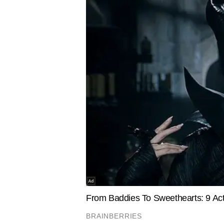
DRI Nagpur Ganja Seized.