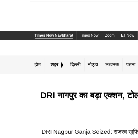
Times Now Navbharat
Times Now
Zoom
ET Now
होम
शहर
दिल्ली
नोएडा
लखनऊ
पटना
DRI नागपुर का बड़ा एक्शन, टोल
DRI Nagpur Ganja Seized: राजस्व खुफिया न