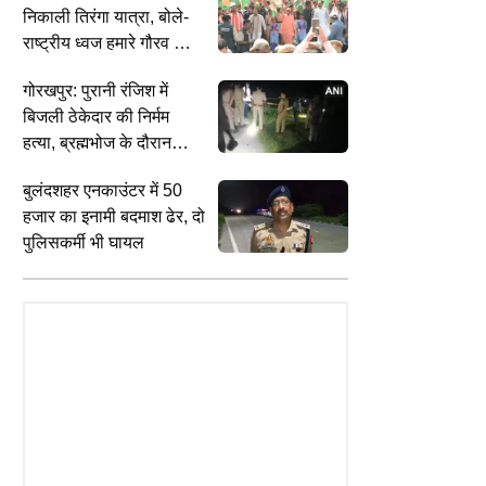
निकाली तिरंगा यात्रा, बोले-
राष्ट्रीय ध्वज हमारे गौरव और
सम्मान का प्रतीक
गोरखपुर: पुरानी रंजिश में
बिजली ठेकेदार की निर्मम
हत्या, ब्रह्मभोज के दौरान
तलवार से काट डाला
बुलंदशहर एनकाउंटर में 50
हजार का इनामी बदमाश ढेर, दो
पुलिसकर्मी भी घायल
TYLE
INDIA
C
ना हुआ पुराना, ट्राई करें शकरकंद की
EXCLUSIVE: Meta के बाद अब रडार
र
, Kabita's Kitchen ने बताई
पर चीनी मोबाइल कंपनियां, डेटा सिक्योरिटी
क
रेसिपी
को लेकर अलर्ट, डिवाइस में बग की आशंका
म