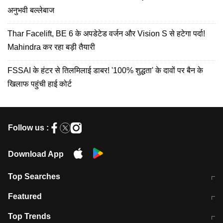
अनुभवी बल्लेबाज
Thar Facelift, BE 6 के अपडेटेड वर्जन और Vision S से हटेगा पर्दा!
Mahindra कर रहा बड़ी तैयारी
FSSAI के हंटर से तिलमिलाई डाबर! '100% शुद्धता' के दावों पर बैन के
खिलाफ पहुंची हाई कोर्ट
Follow us :
Download App
Top Searches
मुंबई में लगे 'जेन जी' के पोस्टर, लिखा- 'मैं
मानसून में वायरल इंफ्केशन से बचाव करेंगी ये
Featured
विद्यार्थियों के साथ हूं
होममेड़ ड्रिंक
10 अगस्त को विधानसभा का घेराव करेंगे
Pune News: प्राइवेट स्कूल में दर्दनाक
Top Trends