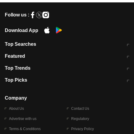
Follow us :
Download App
Top Searches
मुंबई में लगे 'जेन जी' के पोस्टर, लिखा- 'मैं
मानसून में वायरल इंफ्केशन से बचाव करेंगी ये
Featured
विद्यार्थियों के साथ हूं
होममेड़ ड्रिंक
10 अगस्त को विधानसभा का घेराव करेंगे
Pune News: प्राइवेट स्कूल में दर्दनाक
Top Trends
छात्र
हादसा
RBI का नया नियम: अब बैंकों को अपनी सभी
जम्मू-श्रीनगर नेशनल हाईवे पर आज वाहनों
Top Picks
शाखाओं में जमा पर देना होगा एकसमान ब्याज
की आवाजाही पूरी तरह ठप
अगले 14 घंटे दिल्ली-यूपी समेत इन राज्यों में
सोशल मीडिया पर वायरल हुई आईआईटी बॉम्बे
बारिश की चेतावनी
के स्टूडेंट की मार्कशीट
Company
About Us
Contact Us
Advertise with us
Regulatory
Terms & Conditions
Privacy Policy