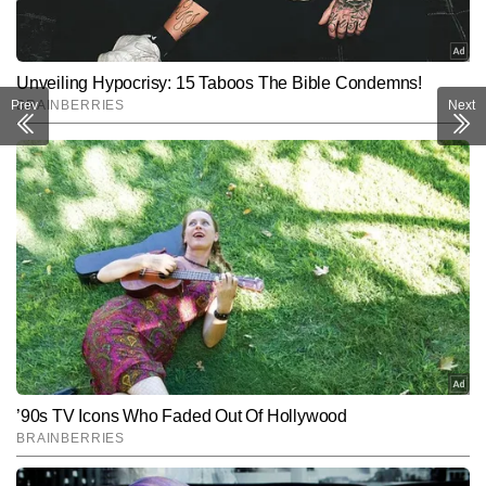
Prev
Next