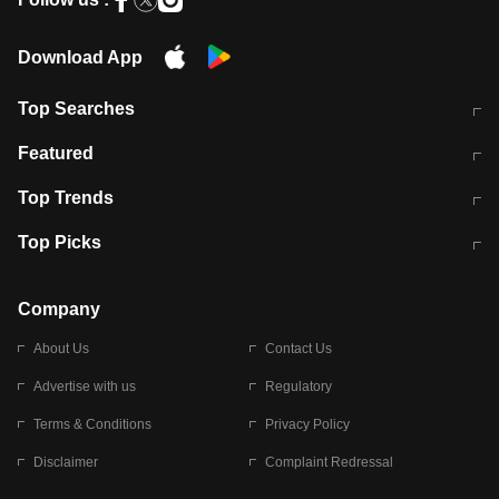
Download App
Top Searches
मुंबई में लगे 'जेन जी' के पोस्टर, लिखा- 'मैं
मानसून में वायरल इंफ्केशन से बचाव करेंगी ये
Featured
विद्यार्थियों के साथ हूं
होममेड़ ड्रिंक
10 अगस्त को विधानसभा का घेराव करेंगे
Pune News: प्राइवेट स्कूल में दर्दनाक
Top Trends
छात्र
हादसा
RBI का नया नियम: अब बैंकों को अपनी सभी
जम्मू-श्रीनगर नेशनल हाईवे पर आज वाहनों
Top Picks
शाखाओं में जमा पर देना होगा एकसमान ब्याज
की आवाजाही पूरी तरह ठप
अगले 14 घंटे दिल्ली-यूपी समेत इन राज्यों में
सोशल मीडिया पर वायरल हुई आईआईटी बॉम्बे
बारिश की चेतावनी
के स्टूडेंट की मार्कशीट
Company
About Us
Contact Us
Advertise with us
Regulatory
Terms & Conditions
Privacy Policy
Disclaimer
Complaint Redressal