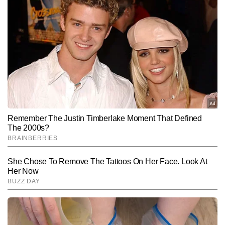
नहीं रहा है।
टीएमसी की ताकत घटाकर महज 80 विधायकों तक सीमित कर दी,
80 में से 60 विधायकों ने बगावत कर दी और शोभनदेब चट्टोपाध्याय
जिससे ममता बनर्जी को अभूतपूर्व रूप से कमजोर स्थिति में विपक्ष का
को नेता प्रतिपक्ष मानने से इनकार कर दिया।
नेतृत्व करना पड़ रहा है।
Hindi News
Cities
End of Article
अनुराग गुप्ता
AUTHOR
अनुराग गुप्ता टाइम्स नाउ नवभारत डिजिटल में सीनियर कॉपी एडिटर के रूप में 
कार्यरत हैं और मीडिया में 9 वर्षों का अनुभव रखते हैं। जर्नलिज़्म में मास्टर्स डिग्री 
हासिल करने के बाद से ही वे न्यूजरूम के विभिन्न आयामों—कॉपी एडिटिंग, कंटेंट 
और पढ़ें
क्यूरेशन और रियल-टाइम न्यूज मॉनिटरिंग में दक्षता के साथ काम कर रहे हैं। 
राष्ट्रीय, अंतरराष्ट्रीय और ब्रेकिंग न्यूज पर उनकी मजबूत पकड़ है। अनुराग खबरों 
की बारीकियों को समझने, फैक्ट चेकिंग और स्टोरी के अहम पहलुओं को पाठकों तक 
Follow Us:
सरल भाषा में पहुंचाने के लिए जाने जाते हैं। उन्होंने अब तक 10 हजार से अधिक 
खबरें प्रकाशित की हैं, जिनमें ब्रेकिंग अपडेट्स, एनालिटिकल कंटेंट, स्पेशल 
स्टोरीज और न्यूज एक्सप्लेनर्स शामिल हैं।
Subscribe to our daily Newsletter!