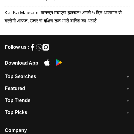
Kal Ka Mausam: मानसून मचाएगा हलचल! अगले 5 दिन आसमान से
बरसेगी आफत, उत्तर से दक्षिण तक भारी बारिश का अलर्ट
Follow us :
Download App
Top Searches
मुंबई में लगे 'जेन जी' के पोस्टर, लिखा- 'मैं
मानसून में वायरल इंफ्केशन से बचाव करेंगी ये
Featured
विद्यार्थियों के साथ हूं
होममेड़ ड्रिंक
10 अगस्त को विधानसभा का घेराव करेंगे
Pune News: प्राइवेट स्कूल में दर्दनाक
Top Trends
छात्र
हादसा
RBI का नया नियम: अब बैंकों को अपनी सभी
जम्मू-श्रीनगर नेशनल हाईवे पर आज वाहनों
Top Picks
शाखाओं में जमा पर देना होगा एकसमान ब्याज
की आवाजाही पूरी तरह ठप
अगले 14 घंटे दिल्ली-यूपी समेत इन राज्यों में
सोशल मीडिया पर वायरल हुई आईआईटी बॉम्बे
बारिश की चेतावनी
के स्टूडेंट की मार्कशीट
Company