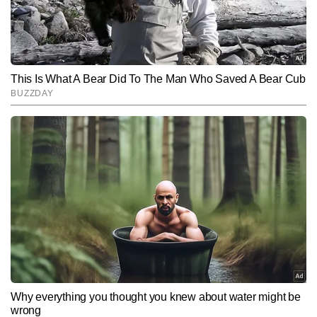
Hindi News
Business
End of Article
आलोक कुमार
AUTHOR
आलोक कुमार टाइम्स नाउ नवभारत डिजिटल में एसोसिएट एडिटर के पद पर कार्यरत 
हैं। इलेक्ट्रॉनिक, डिजिटल और प्रिंट मीडिया में 17 वर्षों से अधिक का व्यापक 
अनुभव रखने वाले आलोक ने अपने पत्रकारिता करियर में कई प्रमुख कॉर्पोरेट 
और पढ़ें
इवेंट्स और चर्चित स्टोरीज कवर की हैं। वह बिजनेस, बैंकिंग, शेयर मार्केट और 
पर्सनल फाइनेंस पर गहरी समझ रखते हैं और जटिल वित्तीय जानकारियों को सरल, 
स्पष्ट और पाठक-केंद्रित तरीके से प्रस्तुत करने में माहिर हैं। अब तक आलोक ने 
Follow Us:
लगभग 18,000 स्टोरीज लिखी हैं। उनकी लेखन शैली भरोसेमंद, विश्लेषणात्मक 
और व्यावहारिक जानकारी देने वाली होती है।
Subscribe to our daily Newsletter!
SUBMIT