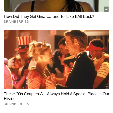
Hindi News
Auto
End of Article
शिवानी कोटनाला
AUTHOR
शिवानी कोटनाला टाइम्स नाउ नवभारत डिजिटल में सीनियर कॉपी एडिटर के पद पर 
कार्यरत हैं। पत्रकारिता के करियर में 3 साल से ज्यादा के अनुभव के साथ शिवानी 
ने बिजनेस और टेक से जुड़ी खबरों पर काम किया है। यूटीलिटी, शेयर बाजार, 
और पढ़ें
पर्सनल फाइनेंस, बैंकिंग से जुड़ी खबरों पर वह लगातार लिख रही हैं। शिवानी ने 
डिजिटल के साथ-साथ न्यूज एजेंसी में भी काम किया है।
Follow Us:
Subscribe to our daily Newsletter!
SUBMIT