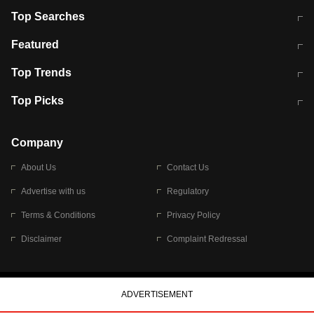
Top Searches
मुंबई में लगे 'जेन जी' के पोस्टर, लिखा- 'मैं
मानसून में वायरल इंफ्केशन से बचाव करेंगी ये
Featured
विद्यार्थियों के साथ हूं
होममेड़ ड्रिंक
10 अगस्त को विधानसभा का घेराव करेंगे
Pune News: प्राइवेट स्कूल में दर्दनाक
Top Trends
छात्र
हादसा
RBI का नया नियम: अब बैंकों को अपनी सभी
जम्मू-श्रीनगर नेशनल हाईवे पर आज वाहनों
Top Picks
शाखाओं में जमा पर देना होगा एकसमान ब्याज
की आवाजाही पूरी तरह ठप
अगले 14 घंटे दिल्ली-यूपी समेत इन राज्यों में
सोशल मीडिया पर वायरल हुई आईआईटी बॉम्बे
बारिश की चेतावनी
के स्टूडेंट की मार्कशीट
Company
About Us
Contact Us
Advertise with us
Regulatory
Terms & Conditions
Privacy Policy
Disclaimer
Complaint Redressal
© 2026 Bennett, Coleman & Company Limited