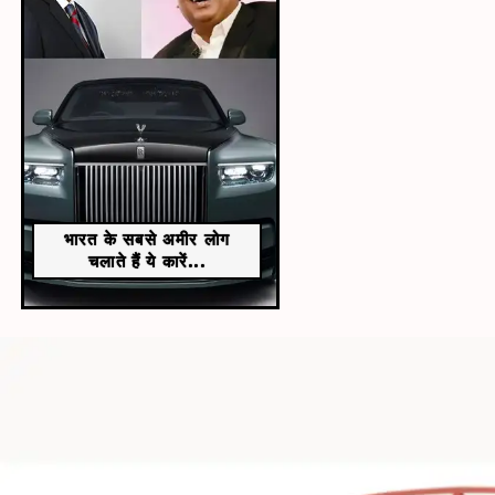
भारत के सबसे अमीर लोग
चलाते हैं ये कारें...