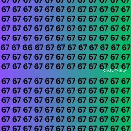
Credit: Twitter
खुल रहा है
https://www.timesnowhindi.com/web-stories/viral/optical-illusion-where-is-geedar-hiding-in-crowd-of-siyar-can-you-find/photostory/152176547.cms