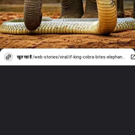
खुल रहा है
/web-stories/viral/if-king-cobra-bites-elephant-then-will-it-die-answer-is-very-shocking/photostory/152164123.cms