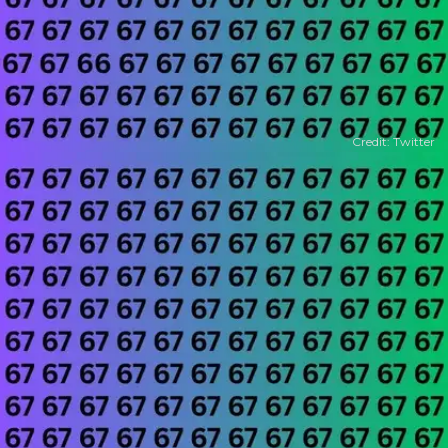
Credit: Twitter
खुल रहा है
https://www.timesnowhindi.com/web-stories/viral/optical-illusion-where-is-25-hidden-in-crowd-of-52-if-you-have-guts-then-find/photostory/152173200.cms
​तस्वीर में लगी है 67 की भीड़​
इस तस्वीर में आपको गणित के अंक 67 की भीड़ दिखाई दे रही