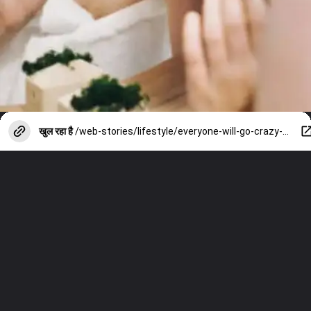
खुल रहा है
/web-stories/lifestyle/everyone-will-go-crazy-after-seeing-the-beauty-just-mix-these-5-things-in-gram-flour-and-apply-it/photostory/152162182.cms