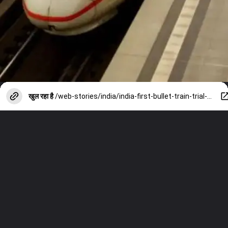
खुल रहा है
/web-stories/india/india-first-bullet-train-trial-trial-of-india-first-bullet-train-has-started-in-japan-you-can-travel-from-this-day/photostory/151786156.cms