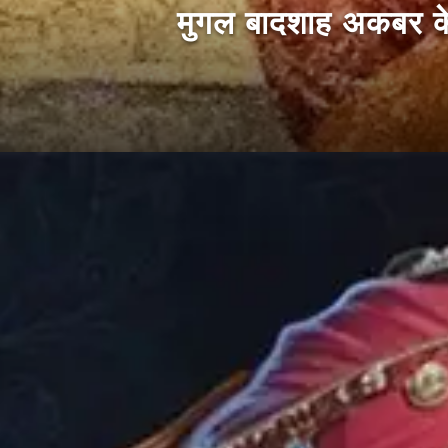
मुगल बादशाह अकबर के '