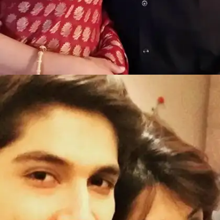
​लता सभरवाल संजीव सेठ ​
सीरियल 'ये रिश्ता क्या कहलाता है' फेम लता सभरवाल और संजीव
सेठ रील नहीं बल्कि रियल लाइफ में भी पति पत्नी थे।