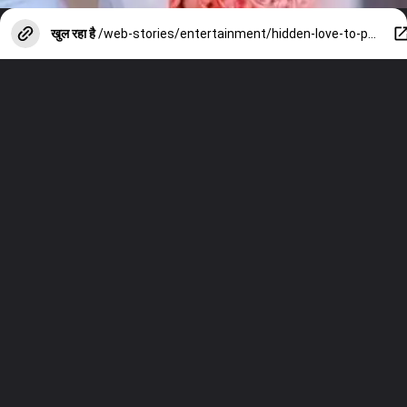
खुल रहा है
/web-stories/entertainment/hidden-love-to-put-your-head-on-my-shoulder-these-chinese-drama-available-in-hindi/photostory/152135349.cms