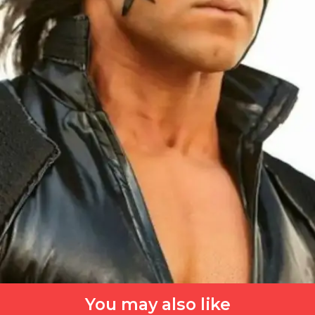
You may also like