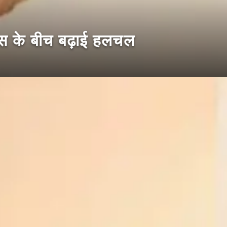
स के बीच बढ़ाई हलचल