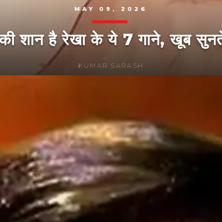
MAY 09, 2026
श की शान है रेखा के ये 7 गाने, खूब सुनते
KUMAR SARASH