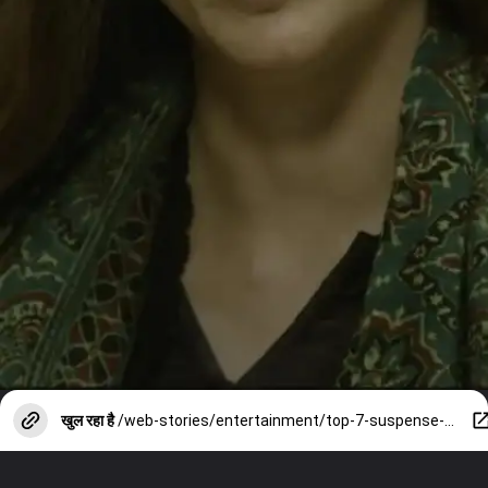
खुल रहा है
/web-stories/entertainment/top-7-suspense-thriller-movies-on-ott/photostory/154436966.cms