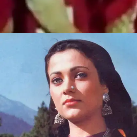
​​Roj Roj Aankhon Tale​​
मंदाकिनी का ये सॉन्ग सुपर से ऊपर है।