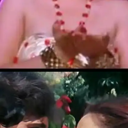
​​Chori Chori Aap Mere (चोरी-चोरी आप मेरे)​​
मंदाकिनी का ये गाना जबरदस्त है।