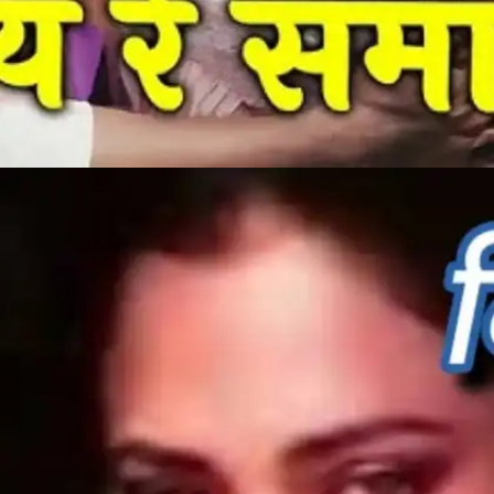
​​Hai Re Sama (हे रे समा)​​
मंदाकिनी का ये गाना सुनकर आप गदगद हो जाएंगे।