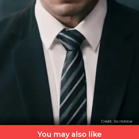
Credit: Jio Hotstar
You may also like