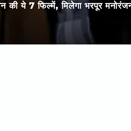
न की ये 7 फिल्में, मिलेगा भरपूर मनोरंज