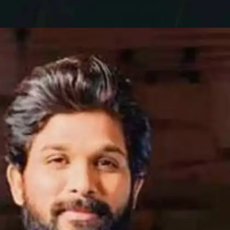
​आर्य (2004)​
ये फिल्म बॉक्स ऑफिस पर बुरी फ्लॉप हुई थी