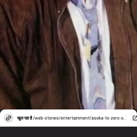
खुल रहा है
/web-stories/entertainment/asoka-to-zero-shah-rukh-khan-flop-movies-check-list/photostory/152078974.cms