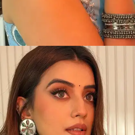
​फिर भी अक्षरा सिंह का देसी लुक जरा हटके है।​