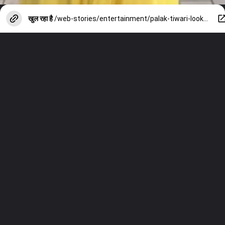
खुल रहा है
/web-stories/entertainment/palak-tiwari-looked-more-beautiful-than-shweta-tiwari/photostory/151511893.cms