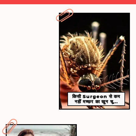
किसी Surgeon से कम
नहीं मच्‍छर का खून चू...