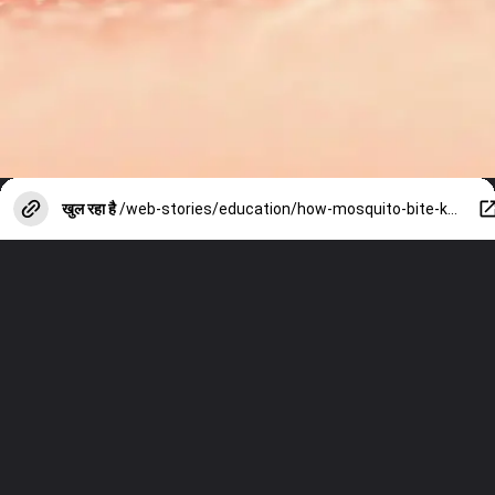
खुल रहा है
/web-stories/education/how-mosquito-bite-know-machhar-khoon-kaise-chusta-hai/photostory/152171152.cms