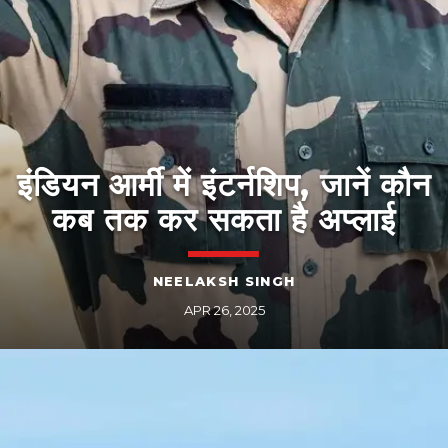
इंडियन आर्मी में इंटर्नशिप, जानें कौन
कब तक ​कर स​कता है अप्लाई
NEELAKSH SINGH
APR 26, 2025