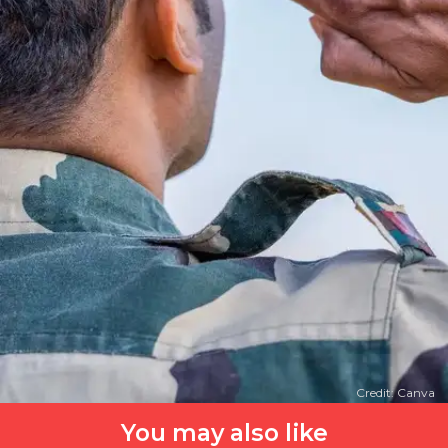
Credit: Canva
You may also like