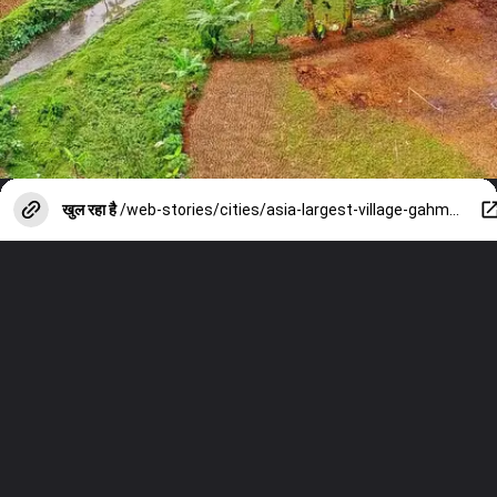
खुल रहा है
/web-stories/cities/asia-largest-village-gahmar-ghazipur-know-the-facts-in-hindi/photostory/152240376.cms