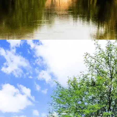
​​रणथंभौर नेशनल पार्क, सवाई माधोपुर ​
रणथंभौर नेशनल पार्क की वजह से यह शहर बाघों की रोमांचक
झलक के लिए प्रसिद्ध है।