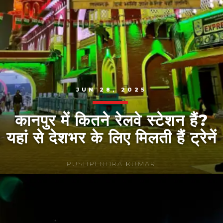
JUN 28, 2025
​कानपुर में कितने रेलवे स्टेशन हैं?
यहां से देशभर के लिए मिलती हैं ट्रेनें​
PUSHPENDRA KUMAR