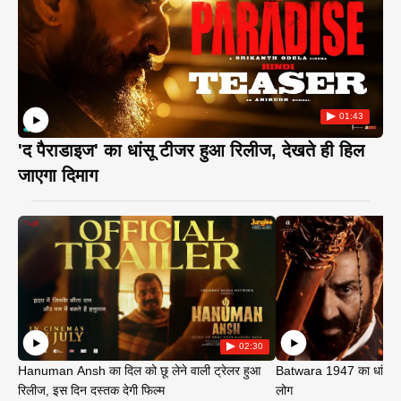
01:43
'द पैराडाइज' का धांसू टीजर हुआ रिलीज, देखते ही हिल
जाएगा दिमाग
02:30
Hanuman Ansh का दिल को छू लेने वाली ट्रेलर हुआ
Batwara 1947 का धांसू ट
रिलीज, इस दिन दस्तक देगी फिल्म
लोग