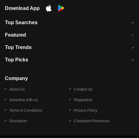
Download App
Top Searches
मुंबई में लगे 'जेन जी' के पोस्टर, लिखा- 'मैं
मानसून में वायरल इंफ्केशन से बचाव करेंगी ये
Featured
विद्यार्थियों के साथ हूं
होममेड़ ड्रिंक
10 अगस्त को विधानसभा का घेराव करेंगे
Pune News: प्राइवेट स्कूल में दर्दनाक
Top Trends
छात्र
हादसा
RBI का नया नियम: अब बैंकों को अपनी सभी
जम्मू-श्रीनगर नेशनल हाईवे पर आज वाहनों
Top Picks
शाखाओं में जमा पर देना होगा एकसमान ब्याज
की आवाजाही पूरी तरह ठप
अगले 14 घंटे दिल्ली-यूपी समेत इन राज्यों में
सोशल मीडिया पर वायरल हुई आईआईटी बॉम्बे
बारिश की चेतावनी
के स्टूडेंट की मार्कशीट
Company
About Us
Contact Us
Advertise with us
Regulatory
Terms & Conditions
Privacy Policy
Disclaimer
Complaint Redressal