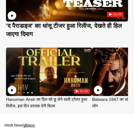
01:43
'द पैराडाइज' का धांसू टीजर हुआ रिलीज, देखते ही हिल
जाएगा दिमाग
02:30
Hanuman Ansh का दिल को छू लेने वाली ट्रेलर हुआ
Batwara 1947 का धांसू ट
रिलीज, इस दिन दस्तक देगी फिल्म
लोग
Hindi News
Videos