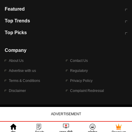
मुंबई में लगे 'जेन जी' के पोस्टर, लिखा- 'मैं
मानसून में वायरल इंफ्केशन से बचाव करेंगी ये
Featured
विद्यार्थियों के साथ हूं
होममेड़ ड्रिंक
10 अगस्त को विधानसभा का घेराव करेंगे
Pune News: प्राइवेट स्कूल में दर्दनाक
Top Trends
छात्र
हादसा
RBI का नया नियम: अब बैंकों को अपनी सभी
जम्मू-श्रीनगर नेशनल हाईवे पर आज वाहनों
Top Picks
शाखाओं में जमा पर देना होगा एकसमान ब्याज
की आवाजाही पूरी तरह ठप
अगले 14 घंटे दिल्ली-यूपी समेत इन राज्यों में
सोशल मीडिया पर वायरल हुई आईआईटी बॉम्बे
बारिश की चेतावनी
के स्टूडेंट की मार्कशीट
Company
About Us
Contact Us
Advertise with us
Regulatory
Terms & Conditions
Privacy Policy
Disclaimer
Complaint Redressal
© 2026 Bennett, Coleman & Company Limited