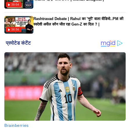
39:04
Rashtravad Debate | Rahul का 'नूरी' वाला वीडियो..PM की
स्वदेशी अपील कौन जीत रहा Gen-Z का दिल ? |
36:56