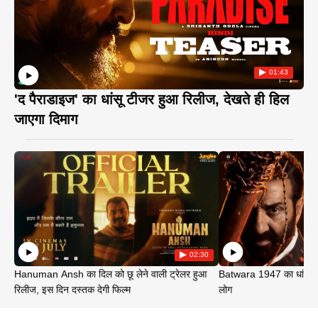
01:43
'द पैराडाइज' का धांसू टीजर हुआ रिलीज, देखते ही हिल
जाएगा दिमाग
02:30
Hanuman Ansh का दिल को छू लेने वाली ट्रेलर हुआ
Batwara 1947 का धांसू ट
रिलीज, इस दिन दस्तक देगी फिल्म
लोग