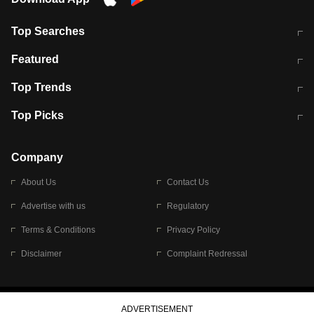
Top Searches
मुंबई में लगे 'जेन जी' के पोस्टर, लिखा- 'मैं
मानसून में वायरल इंफ्केशन से बचाव करेंगी ये
Featured
विद्यार्थियों के साथ हूं
होममेड़ ड्रिंक
10 अगस्त को विधानसभा का घेराव करेंगे
Pune News: प्राइवेट स्कूल में दर्दनाक
Top Trends
छात्र
हादसा
RBI का नया नियम: अब बैंकों को अपनी सभी
जम्मू-श्रीनगर नेशनल हाईवे पर आज वाहनों
Top Picks
शाखाओं में जमा पर देना होगा एकसमान ब्याज
की आवाजाही पूरी तरह ठप
अगले 14 घंटे दिल्ली-यूपी समेत इन राज्यों में
सोशल मीडिया पर वायरल हुई आईआईटी बॉम्बे
बारिश की चेतावनी
के स्टूडेंट की मार्कशीट
Company
About Us
Contact Us
Advertise with us
Regulatory
Terms & Conditions
Privacy Policy
Disclaimer
Complaint Redressal
© 2026 Bennett, Coleman & Company Limited