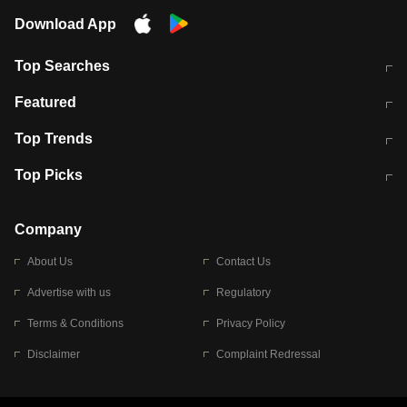
Download App
Top Searches
मुंबई में लगे 'जेन जी' के पोस्टर, लिखा- 'मैं
मानसून में वायरल इंफ्केशन से बचाव करेंगी ये
Featured
विद्यार्थियों के साथ हूं
होममेड़ ड्रिंक
10 अगस्त को विधानसभा का घेराव करेंगे
Pune News: प्राइवेट स्कूल में दर्दनाक
Top Trends
छात्र
हादसा
RBI का नया नियम: अब बैंकों को अपनी सभी
जम्मू-श्रीनगर नेशनल हाईवे पर आज वाहनों
Top Picks
शाखाओं में जमा पर देना होगा एकसमान ब्याज
की आवाजाही पूरी तरह ठप
अगले 14 घंटे दिल्ली-यूपी समेत इन राज्यों में
सोशल मीडिया पर वायरल हुई आईआईटी बॉम्बे
बारिश की चेतावनी
के स्टूडेंट की मार्कशीट
Company
About Us
Contact Us
Advertise with us
Regulatory
Terms & Conditions
Privacy Policy
Disclaimer
Complaint Redressal