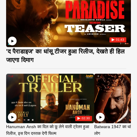
01:43
'द पैराडाइज' का धांसू टीजर हुआ रिलीज, देखते ही हिल
जाएगा दिमाग
02:30
Hanuman Ansh का दिल को छू लेने वाली ट्रेलर हुआ
Batwara 1947 का धांसू ट
रिलीज, इस दिन दस्तक देगी फिल्म
लोग