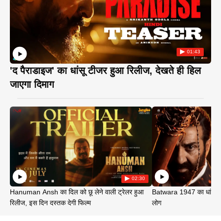
01:43
'द पैराडाइज' का धांसू टीजर हुआ रिलीज, देखते ही हिल
जाएगा दिमाग
02:30
Hanuman Ansh का दिल को छू लेने वाली ट्रेलर हुआ
Batwara 1947 का धांसू ट
रिलीज, इस दिन दस्तक देगी फिल्म
लोग