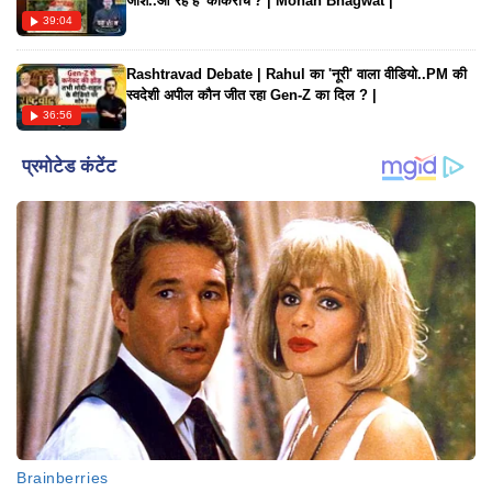
जोश..आ रहे हैं 'कॉकरोच'? | Mohan Bhagwat |
39:04
Rashtravad Debate | Rahul का 'नूरी' वाला वीडियो..PM की
स्वदेशी अपील कौन जीत रहा Gen-Z का दिल ? |
36:56