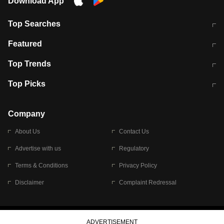
Download App
Top Searches
मुंबई में लगे 'जेन जी' के पोस्टर, लिखा- 'मैं
मानसून में वायरल इंफ्केशन से बचाव करेंगी ये
Featured
विद्यार्थियों के साथ हूं
होममेड़ ड्रिंक
10 अगस्त को विधानसभा का घेराव करेंगे
Pune News: प्राइवेट स्कूल में दर्दनाक
Top Trends
छात्र
हादसा
RBI का नया नियम: अब बैंकों को अपनी सभी
जम्मू-श्रीनगर नेशनल हाईवे पर आज वाहनों
Top Picks
शाखाओं में जमा पर देना होगा एकसमान ब्याज
की आवाजाही पूरी तरह ठप
अगले 14 घंटे दिल्ली-यूपी समेत इन राज्यों में
सोशल मीडिया पर वायरल हुई आईआईटी बॉम्बे
बारिश की चेतावनी
के स्टूडेंट की मार्कशीट
Company
About Us
Contact Us
Advertise with us
Regulatory
Terms & Conditions
Privacy Policy
Disclaimer
Complaint Redressal
© 2026 Bennett, Coleman & Company Limited