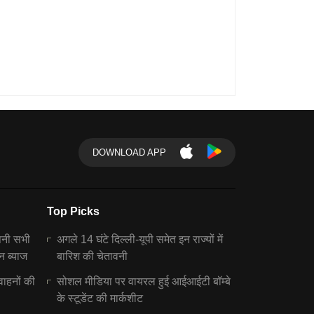
DOWNLOAD APP
Top Picks
पनी सभी
अगले 14 घंटे दिल्ली-यूपी समेत इन राज्यों में
न ब्याज
बारिश की चेतावनी
वाहनों की
सोशल मीडिया पर वायरल हुई आईआईटी बॉम्बे
के स्टूडेंट की मार्कशीट