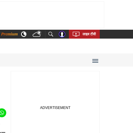
thi
Bengali
Telugu
Tamil
Kannada
Malayalam
लाइव टीवी