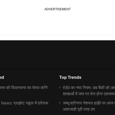
ed
Top Trends
्त को विधानसभा का घेराव करेंगे
RBI का नया नियम: अब बैंकों को अ
शाखाओं में जमा पर देना होगा एकसमा
ews: प्राइवेट स्कूल में दर्दनाक
जम्मू-श्रीनगर नेशनल हाईवे पर आज 
आवाजाही पूरी तरह ठप