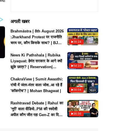
्या
अगली खबर
Brahmāstra | 8th August 2026
:Jharkhand Protest पर राजनीति
39:24
चरम पर, कौन किसके साथ? | BJP
Vs Congress
News Ki Pathshala | Rubika
Liyaquat: हेमंत सरकार के आगे क्यों
54:10
झुके छात्र? | Reservation|
Paper leak
ChakraView | Sumit Awasthi:
रांची में जंतर-मंतर वाला जोश..आ रहे हैं
39:04
'कॉकरोच'? | Mohan Bhagwat |
Rashtravad Debate | Rahul का
'नूरी' वाला वीडियो..PM की स्वदेशी
36:56
अपील कौन जीत रहा Gen-Z का दिल
? |