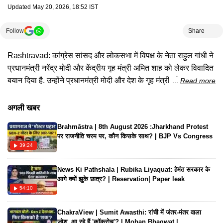
Updated
May 20, 2026, 18:52 IST
Follow
Share
Rashtravad: कांग्रेस सांसद और लोकसभा में विपक्ष के नेता राहुल गांधी ने
प्रधानमंत्री नरेंद्र मोदी और केंद्रीय गृह मंत्री अमित शाह को लेकर विवादित
बयान दिया है. उन्होंने प्रधानमंत्री मोदी और देश के गृह मंत्री को ‘गद्दार’ कहा.
Read more
रायबरेली में एक सभा को संबोधित करते हुए राहुल ने कहा कि वीरा पासी जी,
अंबेडकर जी ने कहा था कि हिंदुस्तान में हर नागरिक एक समान है. सभी को
अगली खबर
समान अधिकार मिलने चाहिए. राहुल के इस बयान पर बीजेपी ने पलटवार
Brahmāstra | 8th August 2026 :Jharkhand Protest
किया है. बीजेपी ने कहा है कि राहुल पाकिस्तान की भाषा बोलते हैं. उनकी
पर राजनीति चरम पर, कौन किसके साथ? | BJP Vs Congress
सोच अर्बन नक्सल जैसी है.
39:24
News Ki Pathshala | Rubika Liyaquat: हेमंत सरकार के
आगे क्यों झुके छात्र? | Reservation| Paper leak
54:10
ChakraView | Sumit Awasthi: रांची में जंतर-मंतर वाला
जोश..आ रहे हैं 'कॉकरोच'? | Mohan Bhagwat |