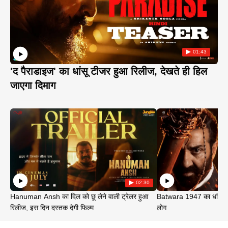
01:43
'द पैराडाइज' का धांसू टीजर हुआ रिलीज, देखते ही हिल
जाएगा दिमाग
02:30
Hanuman Ansh का दिल को छू लेने वाली ट्रेलर हुआ
Batwara 1947 का धांसू ट
रिलीज, इस दिन दस्तक देगी फिल्म
लोग