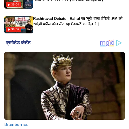
39:04
Rashtravad Debate | Rahul का 'नूरी' वाला वीडियो..PM की
स्वदेशी अपील कौन जीत रहा Gen-Z का दिल ? |
36:56