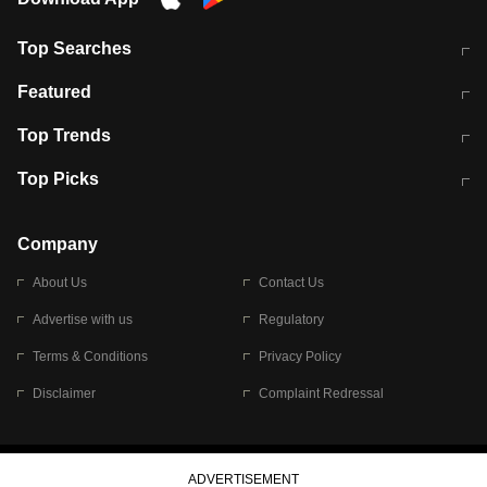
Top Searches
मुंबई में लगे 'जेन जी' के पोस्टर, लिखा- 'मैं
मानसून में वायरल इंफ्केशन से बचाव करेंगी ये
Featured
विद्यार्थियों के साथ हूं
होममेड़ ड्रिंक
10 अगस्त को विधानसभा का घेराव करेंगे
Pune News: प्राइवेट स्कूल में दर्दनाक
Top Trends
छात्र
हादसा
RBI का नया नियम: अब बैंकों को अपनी सभी
जम्मू-श्रीनगर नेशनल हाईवे पर आज वाहनों
Top Picks
शाखाओं में जमा पर देना होगा एकसमान ब्याज
की आवाजाही पूरी तरह ठप
अगले 14 घंटे दिल्ली-यूपी समेत इन राज्यों में
सोशल मीडिया पर वायरल हुई आईआईटी बॉम्बे
बारिश की चेतावनी
के स्टूडेंट की मार्कशीट
Company
About Us
Contact Us
Advertise with us
Regulatory
Terms & Conditions
Privacy Policy
Disclaimer
Complaint Redressal
© 2026 Bennett, Coleman & Company Limited