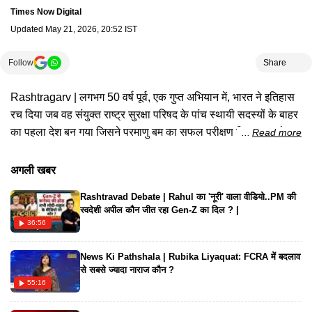
Times Now Digital
Updated
May 21, 2026, 20:52 IST
Follow
Share
Rashtragarv | लगभग 50 वर्ष पूर्व, एक गुप्त अभियान में, भारत ने इतिहास
रच दिया जब वह संयुक्त राष्ट्र सुरक्षा परिषद के पांच स्थायी सदस्यों के बाहर
का पहला देश बन गया जिसने परमाणु बम का सफल परीक्षण किया। इसके
Read more
साथ ही, वह संयुक्त राज्य अमेरिका, सोवियत संघ (अब रूस), यूनाइटेड
किंगडम, फ्रांस और चीन के बाद विश्व की छठी परमाणु शक्ति बन गया।
अगली खबर
देखिए कैसे पोखरण में जो राष्ट्रगर्व हुआ..नरेन्द्र मोदी ने उसे बहुत आगे बढ़ा
Rashtravad Debate | Rahul का 'नूरी' वाला वीडियो..PM की
दिया !
स्वदेशी अपील कौन जीत रहा Gen-Z का दिल ? |
36:56
News Ki Pathshala | Rubika Liyaquat: FCRA में बदलाव
से सबसे ज्यादा नाराज कौन ?
55:16