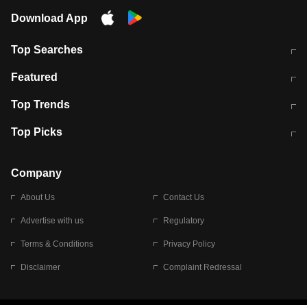
Download App
Top Searches
मुंबई में लगे 'जेन जी' के पोस्टर, लिखा- 'मैं
मानसून में वायरल इंफ्केशन से बचाव करेंगी ये
Featured
विद्यार्थियों के साथ हूं
होममेड़ ड्रिंक
10 अगस्त को विधानसभा का घेराव करेंगे
Pune News: प्राइवेट स्कूल में दर्दनाक
Top Trends
छात्र
हादसा
RBI का नया नियम: अब बैंकों को अपनी सभी
जम्मू-श्रीनगर नेशनल हाईवे पर आज वाहनों
Top Picks
शाखाओं में जमा पर देना होगा एकसमान ब्याज
की आवाजाही पूरी तरह ठप
अगले 14 घंटे दिल्ली-यूपी समेत इन राज्यों में
सोशल मीडिया पर वायरल हुई आईआईटी बॉम्बे
बारिश की चेतावनी
के स्टूडेंट की मार्कशीट
Company
About Us
Contact Us
Advertise with us
Regulatory
Terms & Conditions
Privacy Policy
Disclaimer
Complaint Redressal