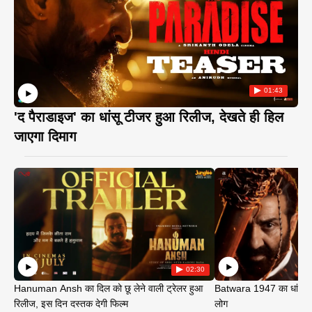
01:43
'द पैराडाइज' का धांसू टीजर हुआ रिलीज, देखते ही हिल
जाएगा दिमाग
02:30
Hanuman Ansh का दिल को छू लेने वाली ट्रेलर हुआ
Batwara 1947 का धांसू ट
रिलीज, इस दिन दस्तक देगी फिल्म
लोग