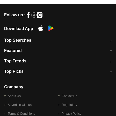
Follow us :
Download App
Top Searches
मुंबई में लगे 'जेन जी' के पोस्टर, लिखा- 'मैं
मानसून में वायरल इंफ्केशन से बचाव करेंगी ये
Featured
विद्यार्थियों के साथ हूं
होममेड़ ड्रिंक
10 अगस्त को विधानसभा का घेराव करेंगे
Pune News: प्राइवेट स्कूल में दर्दनाक
Top Trends
छात्र
हादसा
RBI का नया नियम: अब बैंकों को अपनी सभी
जम्मू-श्रीनगर नेशनल हाईवे पर आज वाहनों
Top Picks
शाखाओं में जमा पर देना होगा एकसमान ब्याज
की आवाजाही पूरी तरह ठप
अगले 14 घंटे दिल्ली-यूपी समेत इन राज्यों में
सोशल मीडिया पर वायरल हुई आईआईटी बॉम्बे
बारिश की चेतावनी
के स्टूडेंट की मार्कशीट
Company
About Us
Contact Us
Advertise with us
Regulatory
Terms & Conditions
Privacy Policy