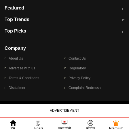
भरत तिवारी कथित एनकाउंटर मामले में बड़ी
CEC के चुनाव में CJI की भूमिका क्यों नहीं?
Featured
कार्रवाई
स्पेन में प्रवासियों का सैलाब! मोरक्को से
ITR फाइलिंग डेडलाइन चूके तो होंगे हिट
Top Trends
हजारों की घुसपैठ
विकेट
RBI का नया नियम: अब बैंकों को अपनी सभी
जम्मू-श्रीनगर नेशनल हाईवे पर आज वाहनों
Top Picks
शाखाओं में जमा पर देना होगा एकसमान ब्याज
की आवाजाही पूरी तरह ठप
अगले 14 घंटे दिल्ली-यूपी समेत इन राज्यों में
सोशल मीडिया पर वायरल हुई आईआईटी बॉम्बे
बारिश की चेतावनी
के स्टूडेंट की मार्कशीट
Company
About Us
Contact Us
Advertise with us
Regulatory
Terms & Conditions
Privacy Policy
Disclaimer
Complaint Redressal
© 2026 Bennett, Coleman & Company Limited
होम
Briefs
लाइव टीवी
फोटोज
Premium