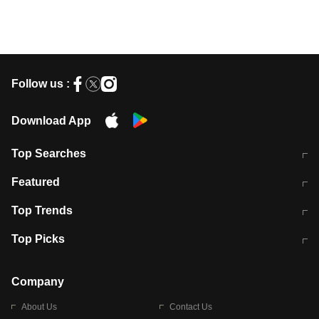
Follow us :
Download App
Top Searches
मुंबई में लगे 'जेन जी' के पोस्टर, लिखा- 'मैं
मानसून में वायरल इंफ्केशन से बचाव करेंगी ये
Featured
विद्यार्थियों के साथ हूं
होममेड़ ड्रिंक
10 अगस्त को विधानसभा का घेराव करेंगे
Pune News: प्राइवेट स्कूल में दर्दनाक
Top Trends
छात्र
हादसा
RBI का नया नियम: अब बैंकों को अपनी सभी
जम्मू-श्रीनगर नेशनल हाईवे पर आज वाहनों
Top Picks
शाखाओं में जमा पर देना होगा एकसमान ब्याज
की आवाजाही पूरी तरह ठप
अगले 14 घंटे दिल्ली-यूपी समेत इन राज्यों में
सोशल मीडिया पर वायरल हुई आईआईटी बॉम्बे
बारिश की चेतावनी
के स्टूडेंट की मार्कशीट
Company
About Us
Contact Us