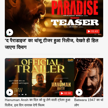
01:43
'द पैराडाइज' का धांसू टीजर हुआ रिलीज, देखते ही हिल
जाएगा दिमाग
02:30
Hanuman Ansh का दिल को छू लेने वाली ट्रेलर हुआ
Batwara 1947 का धांसू ट
रिलीज, इस दिन दस्तक देगी फिल्म
लोग