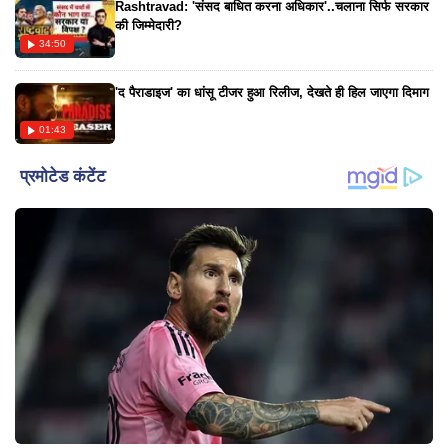
Rashtravad: 'संसद बाधित करना अधिकार'..चलाना सिर्फ सरकार
की जिम्मेदारी?
34:50
'द पैराडाइज' का धांसू टीजर हुआ रिलीज, देखते ही हिल जाएगा दिमाग
01:43