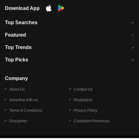
Download App
Top Searches
मुंबई में लगे 'जेन जी' के पोस्टर, लिखा- 'मैं
मानसून में वायरल इंफ्केशन से बचाव करेंगी ये
Featured
विद्यार्थियों के साथ हूं
होममेड़ ड्रिंक
10 अगस्त को विधानसभा का घेराव करेंगे
Pune News: प्राइवेट स्कूल में दर्दनाक
Top Trends
छात्र
हादसा
RBI का नया नियम: अब बैंकों को अपनी सभी
जम्मू-श्रीनगर नेशनल हाईवे पर आज वाहनों
Top Picks
शाखाओं में जमा पर देना होगा एकसमान ब्याज
की आवाजाही पूरी तरह ठप
अगले 14 घंटे दिल्ली-यूपी समेत इन राज्यों में
सोशल मीडिया पर वायरल हुई आईआईटी बॉम्बे
बारिश की चेतावनी
के स्टूडेंट की मार्कशीट
Company
About Us
Contact Us
Advertise with us
Regulatory
Terms & Conditions
Privacy Policy
Disclaimer
Complaint Redressal