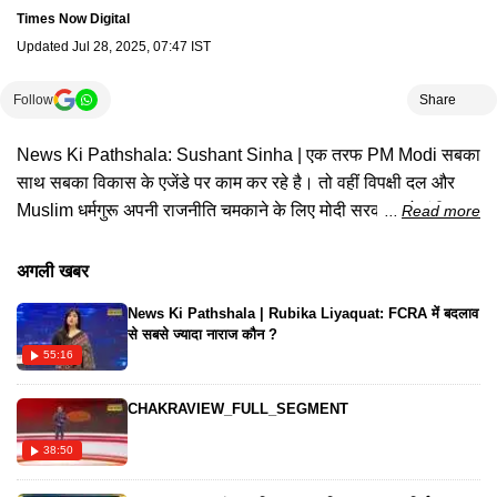
Times Now Digital
Updated
Jul 28, 2025, 07:47 IST
Follow
Share
News Ki Pathshala: Sushant Sinha | एक तरफ PM Modi सबका
साथ सबका विकास के एजेंडे पर काम कर रहे है। तो वहीं विपक्षी दल और
Muslim धर्मगुरू अपनी राजनीति चमकाने के लिए मोदी सरकार को एंटी
Read more
मुस्लिम बताती रही है। देखिए क्या है पूरी खबर।#newskipathshala
#sushantsinha #pmmodi #muslimsonpmmodi
अगली खबर
#bohracommunity #muslimwomenonpmmodi #tripletalaq
News Ki Pathshala | Rubika Liyaquat: FCRA में बदलाव
#asaduddinowaisi #rahulgandhinews #mallikarjunkharge
से सबसे ज्यादा नाराज कौन ?
#muslimsonbjp #mamatabanerjee #nsadoval
55:16
#arshadmadani #hindinews #latestnews #hindinewslatest
#timesnownavbharat
CHAKRAVIEW_FULL_SEGMENT
38:50