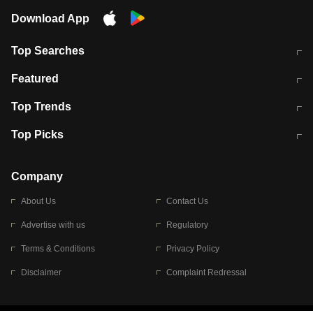
Download App
Top Searches
मुंबई में लगे 'जेन जी' के पोस्टर, लिखा- 'मैं
मानसून में वायरल इंफ्केशन से बचाव करेंगी ये
Featured
विद्यार्थियों के साथ हूं
होममेड़ ड्रिंक
10 अगस्त को विधानसभा का घेराव करेंगे
Pune News: प्राइवेट स्कूल में दर्दनाक
Top Trends
छात्र
हादसा
RBI का नया नियम: अब बैंकों को अपनी सभी
जम्मू-श्रीनगर नेशनल हाईवे पर आज वाहनों
Top Picks
शाखाओं में जमा पर देना होगा एकसमान ब्याज
की आवाजाही पूरी तरह ठप
अगले 14 घंटे दिल्ली-यूपी समेत इन राज्यों में
सोशल मीडिया पर वायरल हुई आईआईटी बॉम्बे
बारिश की चेतावनी
के स्टूडेंट की मार्कशीट
Company
About Us
Contact Us
Advertise with us
Regulatory
Terms & Conditions
Privacy Policy
Disclaimer
Complaint Redressal