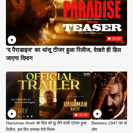
01:43
'द पैराडाइज' का धांसू टीजर हुआ रिलीज, देखते ही हिल
जाएगा दिमाग
02:30
Hanuman Ansh का दिल को छू लेने वाली ट्रेलर हुआ
Batwara 1947 का धांसू ट
रिलीज, इस दिन दस्तक देगी फिल्म
लोग