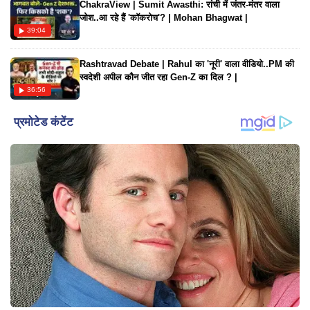
ChakraView | Sumit Awasthi: रांची में जंतर-मंतर वाला
जोश..आ रहे हैं 'कॉकरोच'? | Mohan Bhagwat |
39:04
Rashtravad Debate | Rahul का 'नूरी' वाला वीडियो..PM की
स्वदेशी अपील कौन जीत रहा Gen-Z का दिल ? |
36:56