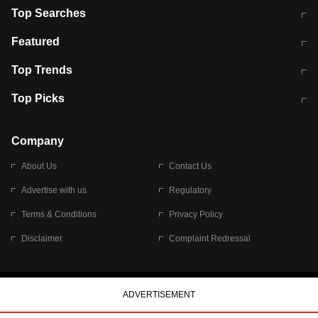
Top Searches
मुंबई में लगे 'जेन जी' के पोस्टर, लिखा- 'मैं
मानसून में वायरल इंफ्केशन से बचाव करेंगी ये
Featured
विद्यार्थियों के साथ हूं
होममेड़ ड्रिंक
10 अगस्त को विधानसभा का घेराव करेंगे
Pune News: प्राइवेट स्कूल में दर्दनाक
Top Trends
छात्र
हादसा
RBI का नया नियम: अब बैंकों को अपनी सभी
जम्मू-श्रीनगर नेशनल हाईवे पर आज वाहनों
Top Picks
शाखाओं में जमा पर देना होगा एकसमान ब्याज
की आवाजाही पूरी तरह ठप
अगले 14 घंटे दिल्ली-यूपी समेत इन राज्यों में
सोशल मीडिया पर वायरल हुई आईआईटी बॉम्बे
बारिश की चेतावनी
के स्टूडेंट की मार्कशीट
Company
About Us
Contact Us
Advertise with us
Regulatory
Terms & Conditions
Privacy Policy
Disclaimer
Complaint Redressal
© 2026 Bennett, Coleman & Company Limited