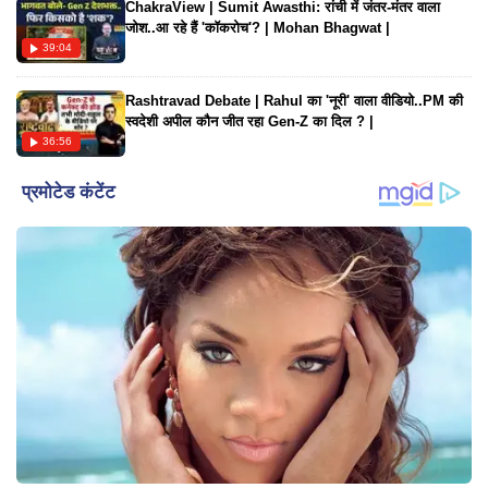
ChakraView | Sumit Awasthi: रांची में जंतर-मंतर वाला
जोश..आ रहे हैं 'कॉकरोच'? | Mohan Bhagwat |
39:04
Rashtravad Debate | Rahul का 'नूरी' वाला वीडियो..PM की
स्वदेशी अपील कौन जीत रहा Gen-Z का दिल ? |
36:56