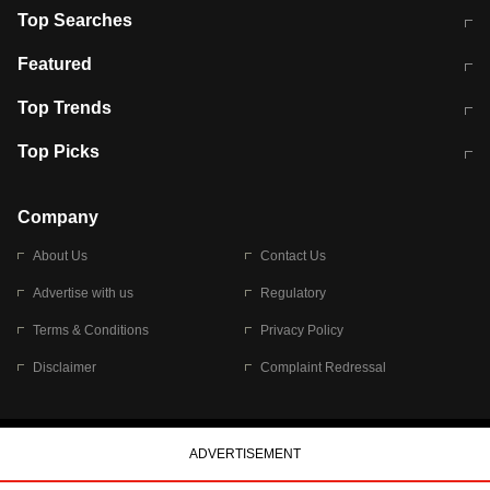
Top Searches
मुंबई में लगे 'जेन जी' के पोस्टर, लिखा- 'मैं
मानसून में वायरल इंफ्केशन से बचाव करेंगी ये
Featured
विद्यार्थियों के साथ हूं
होममेड़ ड्रिंक
10 अगस्त को विधानसभा का घेराव करेंगे
Pune News: प्राइवेट स्कूल में दर्दनाक
Top Trends
छात्र
हादसा
RBI का नया नियम: अब बैंकों को अपनी सभी
जम्मू-श्रीनगर नेशनल हाईवे पर आज वाहनों
Top Picks
शाखाओं में जमा पर देना होगा एकसमान ब्याज
की आवाजाही पूरी तरह ठप
अगले 14 घंटे दिल्ली-यूपी समेत इन राज्यों में
सोशल मीडिया पर वायरल हुई आईआईटी बॉम्बे
बारिश की चेतावनी
के स्टूडेंट की मार्कशीट
Company
About Us
Contact Us
Advertise with us
Regulatory
Terms & Conditions
Privacy Policy
Disclaimer
Complaint Redressal
© 2026 Bennett, Coleman & Company Limited